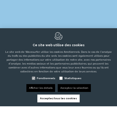
Ce site web utilise des cookies
PRODUITS
Le site web de Wavesurfer utilise les cookies fonctionnels. Dans le cas de l'analyse
du trafic ou des publicités du site web, les cookies sont également utilisés pour
LOCATIONS
partager des informations sur votre utilisation de notre site, avec nos partenaires
d'analyse, les médias sociaux et les partenaires publicitaires, qui peuvent les
combiner avec d'autres informations que vous leur avez fournies ou qu'ils ont
ÉVÈNEMENTS ÉPHÉMÈRES
collectées en fonction de votre utilisation de leurs services.
MARCHÉS
Fonctionnels
Statistiques
PROJETS
Afficher les détails
Acceptez la sélection
TÉMOIGNAGES
Acceptez tous les cookies
SERVICES
ACTUALITÉS / BLOGS / EMPLOIS