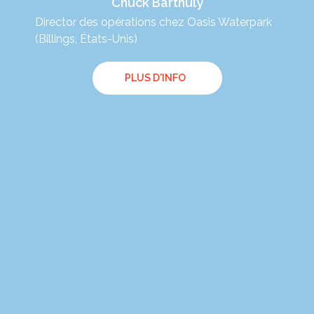
Chuck Barthuly
Director des opérations chez Oasis Waterpark
PD
(Billings, États-Unis)
PLUS D'INFO
cean