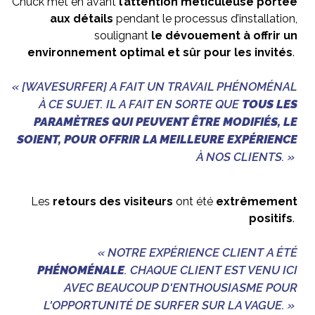
Chuck met en avant
l’attention méticuleuse portée
aux détails
pendant le processus d’installation,
soulignant
le dévouement à offrir un
environnement optimal et sûr pour les invités
.
« [WAVESURFER] A FAIT UN TRAVAIL PHÉNOMÉNAL
À CE SUJET. IL A FAIT EN SORTE QUE
TOUS LES
PARAMÈTRES QUI PEUVENT ÊTRE MODIFIÉS, LE
SOIENT, POUR OFFRIR LA MEILLEURE EXPÉRIENCE
À NOS CLIENTS. »
Les
retours des visiteurs
ont été
extrêmement
positifs
.
« NOTRE EXPÉRIENCE CLIENT A ÉTÉ
PHÉNOMÉNALE
. CHAQUE CLIENT EST VENU ICI
AVEC BEAUCOUP D'ENTHOUSIASME POUR
L'OPPORTUNITÉ DE SURFER SUR LA VAGUE. »