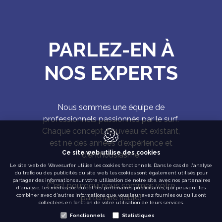
PARLEZ-EN À
NOS EXPERTS
Nous sommes une équipe de
professionnels passionnés par le surf.
Chaque concept, nouveau et existant,
est né des années d'expérience et
Ce site web utilise des cookies
d'enthousiasme.
Le site web de Wavesurfer utilise les cookies fonctionnels. Dans le cas de l'analyse
du trafic ou des publicités du site web, les cookies sont également utilisés pour
partager des informations sur votre utilisation de notre site, avec nos partenaires
C'est pourqoui nous sommes votre
d'analyse, les médias sociaux et les partenaires publicitaires, qui peuvent les
combiner avec d'autres informations que vous leur avez fournies ou qu'ils ont
partenaire fiable!
collectées en fonction de votre utilisation de leurs services.
Fonctionnels
Statistiques