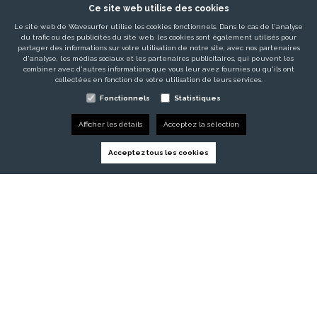
Ce site web utilise des cookies
TÉMOIGNAGES
Le site web de Wavesurfer utilise les cookies fonctionnels. Dans le cas de l'analyse
SERVICES
du trafic ou des publicités du site web, les cookies sont également utilisés pour
partager des informations sur votre utilisation de notre site, avec nos partenaires
ACTUALITÉS / BLOGS / EMPLOIS
d'analyse, les médias sociaux et les partenaires publicitaires, qui peuvent les
combiner avec d'autres informations que vous leur avez fournies ou qu'ils ont
collectées en fonction de votre utilisation de leurs services.
A PROPOS DE NOUS
Fonctionnels
Statistiques
Afficher les détails
Acceptez la sélection
Acceptez tous les cookies
8650
Merkem
info@wavesurfer.eu