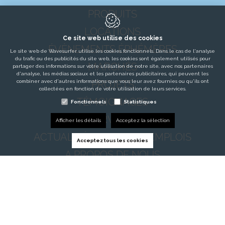
PRODUITS
LOCATIONS
Ce site web utilise des cookies
ÉVÈNEMENTS ÉPHÉMÈRES
Le site web de Wavesurfer utilise les cookies fonctionnels. Dans le cas de l'analyse
du trafic ou des publicités du site web, les cookies sont également utilisés pour
MARCHÉS
partager des informations sur votre utilisation de notre site, avec nos partenaires
d'analyse, les médias sociaux et les partenaires publicitaires, qui peuvent les
combiner avec d'autres informations que vous leur avez fournies ou qu'ils ont
PROJETS
collectées en fonction de votre utilisation de leurs services.
TÉMOIGNAGES
Fonctionnels
Statistiques
SERVICES
Afficher les détails
Acceptez la sélection
ACTUALITÉS / BLOGS / EMPLOIS
Acceptez tous les cookies
A PROPOS DE NOUS
CONTACT