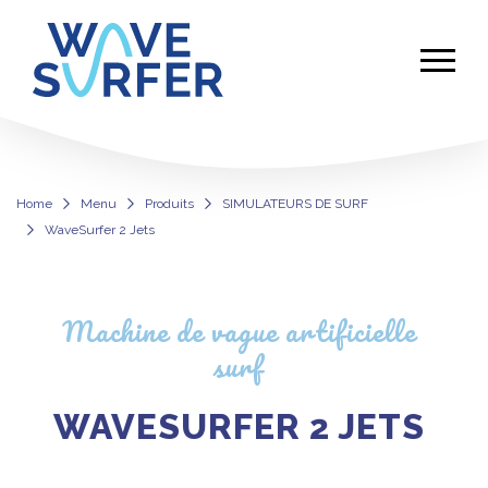
Home
Menu
Produits
SIMULATEURS DE SURF
WaveSurfer 2 Jets
WaveSurfer 2 Jets
Machine de vague artificielle
surf
WAVESURFER 2 JETS