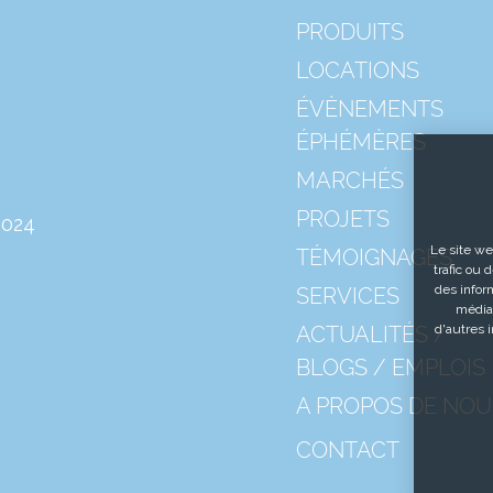
PRODUITS
LOCATIONS
ÉVÈNEMENTS
ÉPHÉMÈRES
MARCHÉS
PROJETS
2024
Le site we
TÉMOIGNAGES
trafic ou 
des inform
SERVICES
médias
ACTUALITÉS /
d'autres 
BLOGS / EMPLOIS
A PROPOS DE NOU
CONTACT