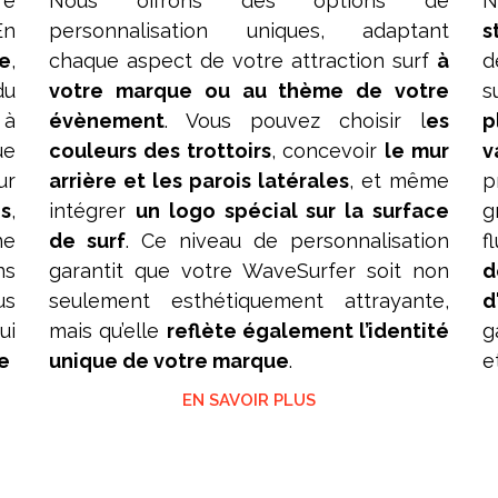
re
Nous offrons des options de
N
En
personnalisation uniques, adaptant
s
e
,
chaque aspect de votre attraction surf
à
d
du
votre marque ou au thème de votre
s
 à
évènement
. Vous pouvez choisir l
es
p
ue
couleurs des trottoirs
, concevoir
le mur
v
ur
arrière et les parois latérales
, et même
p
es
,
intégrer
un logo spécial sur la surface
g
ne
de surf
. Ce niveau de personnalisation
f
ns
garantit que votre WaveSurfer soit non
d
us
seulement esthétiquement attrayante,
d
ui
mais qu’elle
reflète également l’identité
g
e
unique de votre marque
.
e
EN SAVOIR PLUS