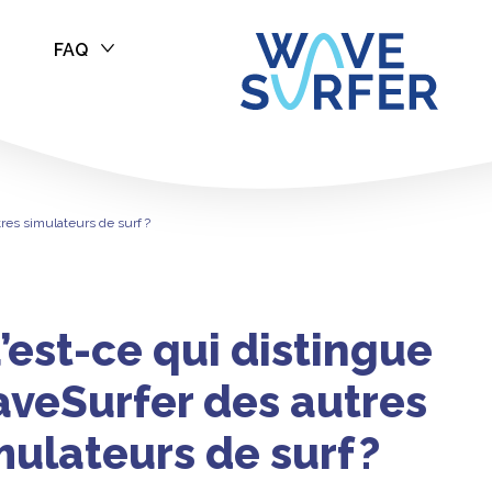
FAQ
istingue WaveSu
res simulateurs de surf ?
’est-ce qui distingue
veSurfer des autres
mulateurs de surf ?