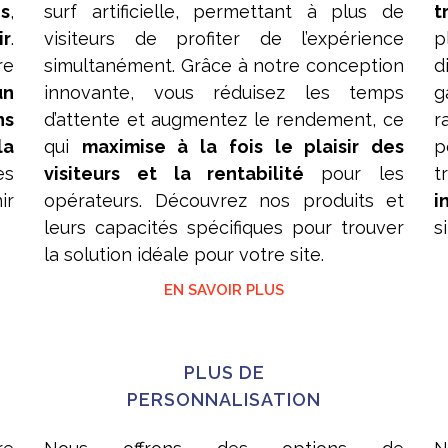
s
,
surf artificielle, permettant à plus de
t
ir
.
visiteurs de profiter de l’expérience
p
re
simultanément. Grâce à notre conception
d
un
innovante, vous réduisez les temps
g
ns
d’attente et augmentez le rendement, ce
r
la
qui
maximise à la fois le plaisir des
p
es
visiteurs et la rentabilité
pour les
t
ir
opérateurs. Découvrez nos produits et
i
leurs capacités spécifiques pour trouver
s
la solution idéale pour votre site.
EN SAVOIR PLUS
PLUS DE
PERSONNALISATION