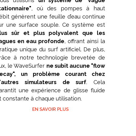
ous utilisons
un système de "vague
tationnaire"
, où des pompes à haut
ébit génèrent une feuille d’eau continue
ur une surface souple. Ce système est
lus sûr et plus polyvalent que les
agues en eau profonde
, offrant ainsi la
ratique unique du surf artificiel. De plus,
râce à notre technologie brevetée de
lux, le WaveSurfer
ne subit aucune "flow
ecay", un problème courant chez
'autres simulateurs de surf
. Cela
arantit une expérience de glisse fluide
t constante à chaque utilisation.
EN SAVOIR PLUS