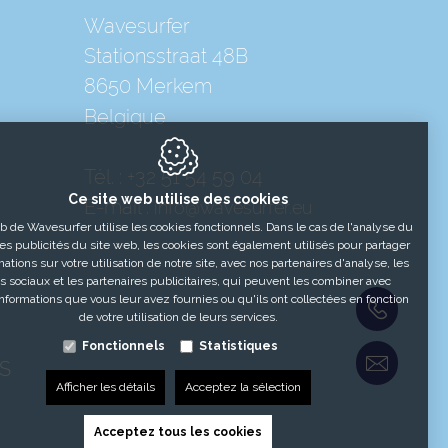
Wavesurfer
Stationsstraat 48B
8650
Merkem
Belgique
Tél. :
+32 51 54 59 04
Ce site web utilise des cookies
E-mail :
info@wavesurfer.eu
b de Wavesurfer utilise les cookies fonctionnels. Dans le cas de l'analyse du
des publicités du site web, les cookies sont également utilisés pour partager
ations sur votre utilisation de notre site, avec nos partenaires d'analyse, les
 sociaux et les partenaires publicitaires, qui peuvent les combiner avec
informations que vous leur avez fournies ou qu'ils ont collectées en fonction
+32 51
de votre utilisation de leurs services.
Fonctionnels
Statistiques
Nous c
S
Afficher les détails
Acceptez la sélection
Acceptez tous les cookies