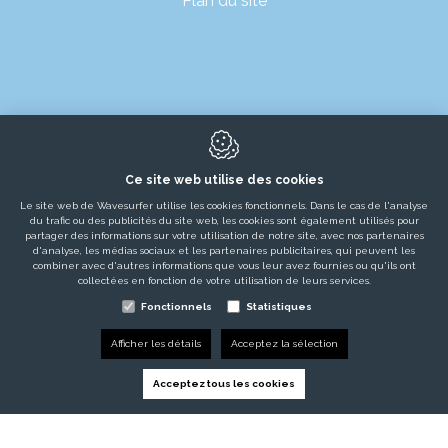
Plan du site
Ce site web utilise des cookies
Le site web de Wavesurfer utilise les cookies fonctionnels. Dans le cas de l'analyse
PRODUITS
du trafic ou des publicités du site web, les cookies sont également utilisés pour
partager des informations sur votre utilisation de notre site, avec nos partenaires
d'analyse, les médias sociaux et les partenaires publicitaires, qui peuvent les
LOCATIONS
combiner avec d'autres informations que vous leur avez fournies ou qu'ils ont
collectées en fonction de votre utilisation de leurs services.
ÉVÈNEMENTS ÉPHÉMÈRES
Fonctionnels
Statistiques
MARCHÉS
Afficher les détails
Acceptez la sélection
PROJETS
Acceptez tous les cookies
TÉMOIGNAGES
SERVICES