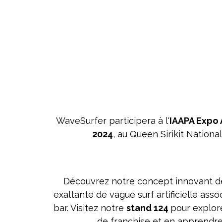
WaveSurfer participera à l'
IAAPA Expo 
2024
, au Queen Sirikit Nation
Découvrez notre concept innovant de
exaltante de vague surf artificielle as
bar. Visitez notre
stand 124
pour explor
de franchise et en apprendre