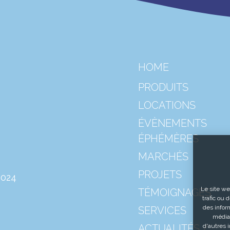
HOME
PRODUITS
LOCATIONS
ÉVÈNEMENTS
ÉPHÉMÈRES
MARCHÉS
PROJETS
2024
Le site we
TÉMOIGNAGES
trafic ou 
des inform
SERVICES
médias
d'autres 
ACTUALITÉS /