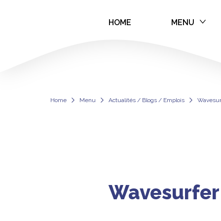
HOME
MENU
Wavesurfer pré
Home
Menu
Actualités / Blogs / Emplois
Wavesurf
Wavesurfer 