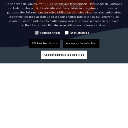
Le site web de Wavesurfer utilise les cookies fonctionnels. Dans le cas de l'analyse
CONTACTEZ NOUS
du trafic ou des publicités du site web, les cookies sont également utilisés pour
partager des informations sur votre utilisation de notre site, avec nos partenaires
d'analyse, les médias sociaux et les partenaires publicitaires, qui peuvent les
combiner avec d'autres informations que vous leur avez fournies ou qu'ils ont
collectées en fonction de votre utilisation de leurs services.
Fonctionnels
Statistiques
Afficher les détails
Acceptez la sélection
Acceptez tous les cookies