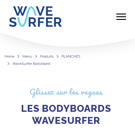
Home
Menu
Produits
PLANCHES
WaveSurfer Bodyboard
WaveSurfer Bodyboard
Glissez sur les vagues
LES BODYBOARDS
WAVESURFER