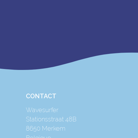
CONTACT
Wavesurfer
Stationsstraat 48B
8650
Merkem
Belgique