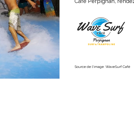
Café Perpignan, rendez
Sour
ce de l'image :
WaveSurf Café