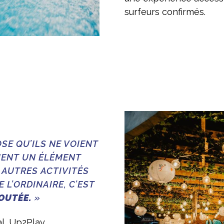
surfeurs confirmés.
SE QU’ILS NE VOIENT
IMENT UN ÉLÉMENT
 AUTRES ACTIVITÉS
 L’ORDINAIRE, C’EST
OUTÉE.
»
al, Up2Play