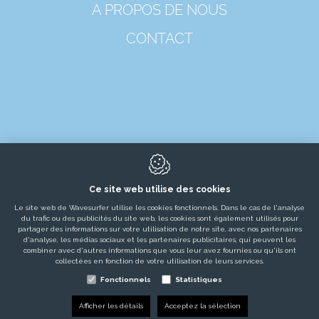
A PROPOS DE NOUS
CONTACT
Ce site web utilise des cookies
Le site web de Wavesurfer utilise les cookies fonctionnels. Dans le cas de l'analyse
8650
Merkem
du trafic ou des publicités du site web, les cookies sont également utilisés pour
partager des informations sur votre utilisation de notre site, avec nos partenaires
d'analyse, les médias sociaux et les partenaires publicitaires, qui peuvent les
combiner avec d'autres informations que vous leur avez fournies ou qu'ils ont
collectées en fonction de votre utilisation de leurs services.
Fonctionnels
Statistiques
info@wavesurfer.eu
Afficher les détails
Acceptez la sélection