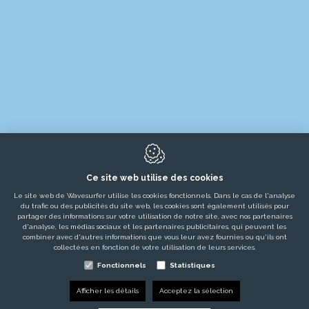
PRODUITS
LOCATIONS
Ce site web utilise des cookies
ÉVÈNEMENTS ÉPHÉMÈRES
Le site web de Wavesurfer utilise les cookies fonctionnels. Dans le cas de l'analyse
du trafic ou des publicités du site web, les cookies sont également utilisés pour
MARCHÉS
partager des informations sur votre utilisation de notre site, avec nos partenaires
d'analyse, les médias sociaux et les partenaires publicitaires, qui peuvent les
PROJETS
combiner avec d'autres informations que vous leur avez fournies ou qu'ils ont
collectées en fonction de votre utilisation de leurs services.
TÉMOIGNAGES
Fonctionnels
Statistiques
SERVICES
Afficher les détails
Acceptez la sélection
ACTUALITÉS / BLOGS / EMPLOIS