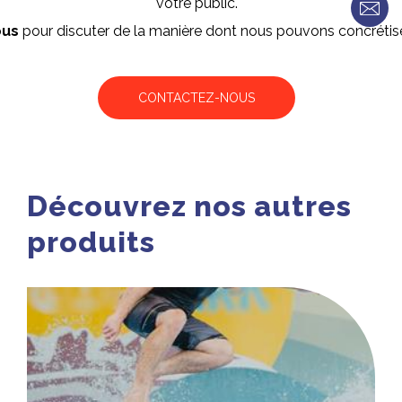
votre public.
ous
pour discuter de la manière dont nous pouvons concrétiser
CONTACTEZ-NOUS
Découvrez nos autres
produits