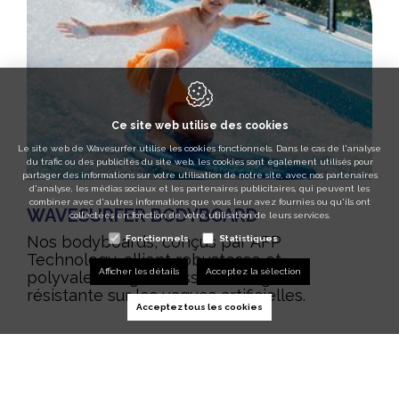
Ce site web utilise des cookies
Le site web de Wavesurfer utilise les cookies fonctionnels. Dans le cas de l'analyse
du trafic ou des publicités du site web, les cookies sont également utilisés pour
partager des informations sur votre utilisation de notre site, avec nos partenaires
d'analyse, les médias sociaux et les partenaires publicitaires, qui peuvent les
combiner avec d'autres informations que vous leur avez fournies ou qu'ils ont
WAVESURFER BODYBOARD
collectées en fonction de votre utilisation de leurs services.
Nos bodyboards, conçus par AFP
Fonctionnels
Statistiques
Technology, allient robustesse et
Afficher les détails
Acceptez la sélection
polyvalence, garantissant une glisse
résistante sur les vagues artificielles.
Acceptez tous les cookies
PLUS D'INFO